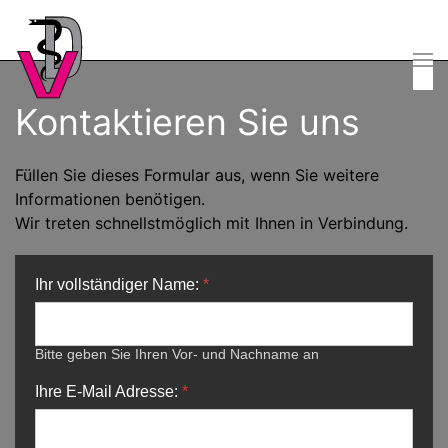
Skip
to
main
Kontaktieren Sie uns
content
Füllen Sie dieses Formular aus, wenn Sie weitere
Informationen benötigen.
Wir treten schnellstmöglich mit Ihnen in Verbindung.
Ihr vollständiger Name:
*
Bitte geben Sie Ihren Vor- und Nachname an
Ihre E-Mail Adresse:
*